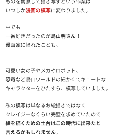
ものを観察して描き写すという作業は
いつしか
漫画の模写
に変わりました。
中でも
一番好きだったのが
鳥山明さん
！
漫画家
に憧れたことも。
可愛い女の子やメカやロボット、
恐竜など鳥山ワールドの細かくてキュートな
キャラクターをひたすら、模写していました。
私の模写は単なるお絵描きではなく
クレイジーなくらい完璧を求めていたので
絵を描く
ための
土台はこの時代に出来たと
言えるかもしれません。