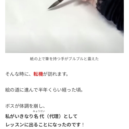
紙の上で筆を持つ手がブルブルと震えた
そんな時に、
転機
が訪れます。
絵の道に進んで半年くらい経った頃。
ボスが体調を崩し、
みょうだい
私がいきなり
名代
（代理）として
レッスンに出ることになったのです
！