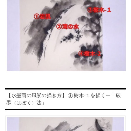
【水墨画の風景の描き方】③樹木-１を描くー「破
墨（はぼく）法」