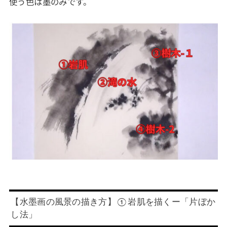
使う色は墨のみです。
【水墨画の風景の描き方】①岩肌を描くー「片ぼか
し法」